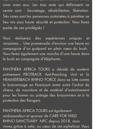
vivre avec eux. Les trois mots qui définissent ce
centre sont : Sauvetage, réhabilitation, libération.
Très rares sont les personnes autorisées à pénétrer ce
lieu mis sous haute sécurité et protection. Vous ferez
partie de ces privilégiés !
Vous réaliserez des expériences uniques et
rarissimes… Une promenade d’environ une heure en
compagnie d'un guépard en plein cœur du bush.
Vous ferez également une marche d'une heure dans
le bush en compagnie d'éléphants…
PANTHERA AFRICA TOURS a décidé de soutenir
activement PROTRACK Anti-Poaching Unit et la
HEMMERSBACH RHINO FORCE dans sa lutte contre
le braconnage en finançant entre autre l’achat de
chiens, de nourriture et de matériel d'entraînement
pour les former au pistage des braconniers et à la
protection des Rangers.
PANTHERA AFRICA TOURS est également
a
mbassadeur et sponsor de CARE FOR WILD
RHINO SANCTUARY NPC depuis 2018, vous
vivrez grâce à cela, au cœur de cet orphelinat. Vous