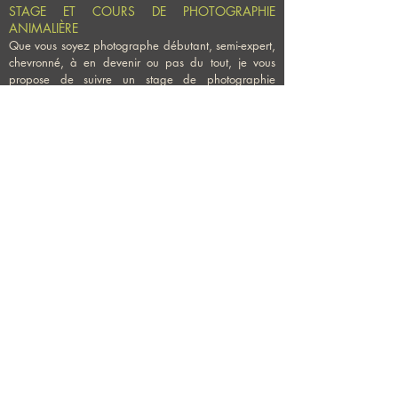
STAGE ET COURS DE PHOTOGRAPHIE
ANIMALIÈRE
Que vous soyez photographe débutant, semi-expert,
chevronné, à en devenir ou pas du tout, je vous
propose de suivre un stage de photographie
animalière ainsi que sur différents types de sujets.
Ce stage très complet sera un combiné entre des
journées entières (plus de 8 h (2 x 4h) de safari par
jour) dans de magnifiques réserves dont le Greater
Makalali Game Reserve, le Parc Krüger, dans des
centres de réhabilitation à la vie sauvage et à la
découverte de lieux magnifiques.
DEMANDE D'INFORMATIONS