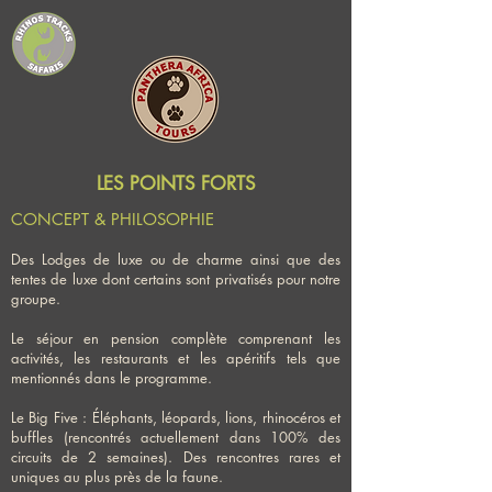
LES POINTS FORTS
CONCEPT & PHILOSOPHIE
Des Lodges de luxe ou de charme ainsi que des
tentes de luxe dont certains sont privatisés pour notre
groupe.
Le séjour en pension complète comprenant les
activités, les restaurants et les apéritifs tels que
mentionnés dans le programme.
Le Big Five : Éléphants, léopards, lions, rhinocéros et
buffles (rencontrés actuellement dans 100% des
circuits de 2 semaines). Des rencontres rares et
uniques au plus près de la faune.