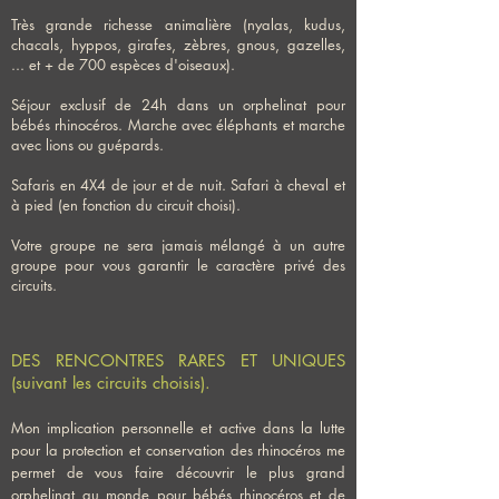
Très grande richesse animalière (nyalas, kudus,
chacals, hyppos, girafes, zèbres, gnous, gazelles,
... et + de 700 espèces d'oiseaux).
Séjour exclusif de 24h dans un orphelinat pour
bébés rhinocéros. Marche avec éléphants et marche
avec lions ou guépards.
Safaris en 4X4 de jour et de nuit. Safari à cheval et
à pied (en fonction du circuit choisi).
Votre groupe ne sera jamais mélangé à un autre
groupe pour vous garantir le caractère privé des
circuits.
DES RENCONTRES RARES ET UNIQUES
(suivant les circuits choisis).
Mon implication personnelle et active dans la lutte
pour la protection et conservation des rhinocéros me
permet de vous faire découvrir le plus grand
orphelinat au monde pour bébés rhinocéros et de