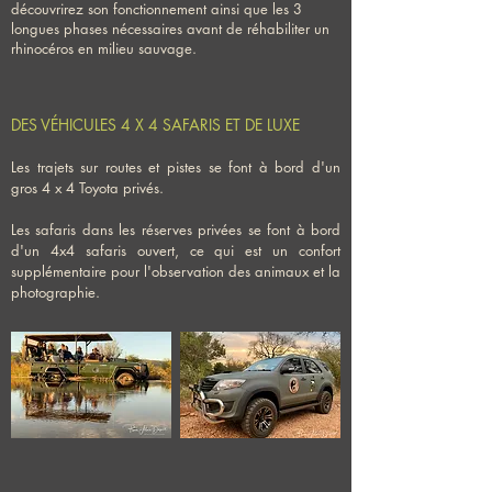
découvrirez son fonctionnement ainsi que les 3
longues phases nécessaires avant de réhabiliter un
rhinocéros en milieu sauvage.
DES VÉHICULES 4 X 4 SAFARIS ET DE LUXE
Les trajets sur routes et pistes se font à bord d'un
gros 4 x 4 Toyota privés.
Les safaris dans les réserves privées se font à bord
d'un 4x4 safaris ouvert, ce qui est un confort
supplémentaire pour l'observation des animaux et la
photographie.